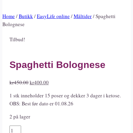
Home
/
Butikk
/
EasyLife online
/
Måltider
/
Spaghetti
Bolognese
Tilbud!
Spaghetti Bolognese
Opprinnelig
Nåværende
kr
450.00
kr
400.00
pris
pris
1 stk inneholder 15 poser og dekker 3 dager i ketose.
var:
er:
OBS: Best før dato er 01.08.26
kr450.00.
kr400.00.
2 på lager
Spaghetti