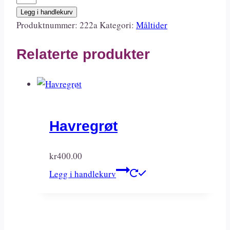
Bolognese
Legg i handlekurv
antall
Produktnummer:
222a
Kategori:
Måltider
Relaterte produkter
Havregrøt
kr
400.00
Legg i handlekurv