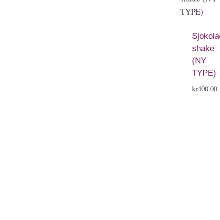
Sjokola
shake
(NY
TYPE)
kr
400.00