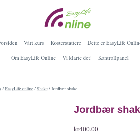
Forsiden
Vårt kurs
Kosterstattere
Dette er EasyLife Onlin
Om EasyLife Online
Vi klarte det!
Kontrollpanel
k
/
EasyLife online
/
Shake
/
Jordbær shake
Jordbær sha
kr
400.00