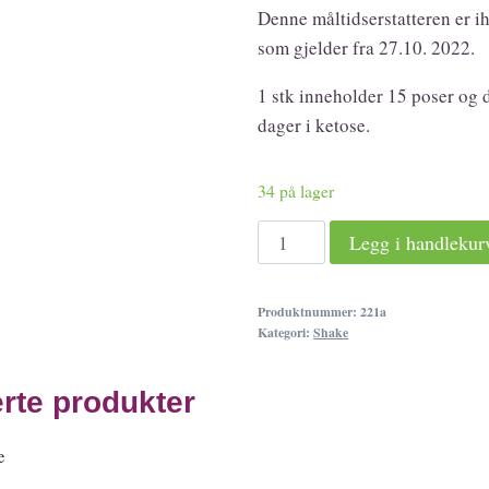
Denne måltidserstatteren er ih
som gjelder fra 27.10. 2022.
1 stk inneholder 15 poser og 
dager i ketose.
34 på lager
Jordbær
Legg i handlekur
shake
antall
Produktnummer:
221a
Kategori:
Shake
erte produkter