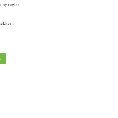
t ny regler
dekker 3
v