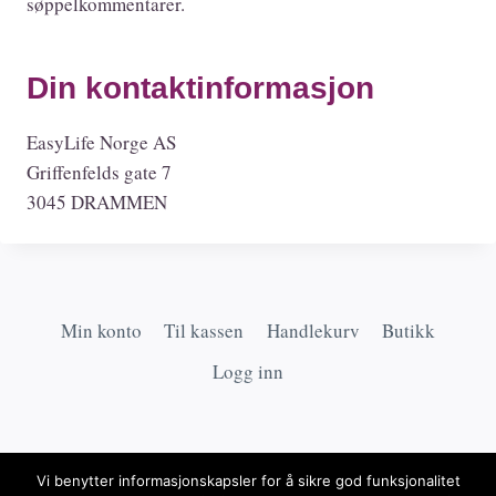
søppelkommentarer.
Din kontaktinformasjon
EasyLife Norge AS
Griffenfelds gate 7
3045 DRAMMEN
Min konto
Til kassen
Handlekurv
Butikk
Logg inn
Vi benytter informasjonskapsler for å sikre god funksjonalitet